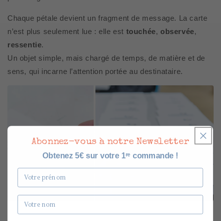
Chaque pétale devient un fragment de message. La carte
n’est plus seulement lue : elle est
touchée
,
observée
,
ressentie
.
Un objet simple, mais chargé de temps, de matière et de
sens, qui incarne l’attention portée au destinataire.
Abonnez-vous à notre Newsletter
Obtenez 5€ sur votre 1ʳᵉ commande !
Prénom
Nom