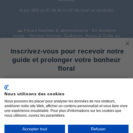
vendredi)
Et par SMS au 07.48.90.31.03 (du lundi au vendredi)
🛻 Fleurs fraiches & abonnements : En livraison
locale : Secteur Vannes, Quiberon, Auray & Golfe du
Morbihan
Inscrivez-vous pour recevoir notre
🇫🇷 Fleurs séchées bio et françaises : Expédition
partout en France
guide et prolonger votre bonheur
floral
🌟 Évènementiel d'entreprises : partout en Bretagne
Email
💚 Mariages : partout en Bretagne
Mentions légales
Nous utilisons des cookies
Faire durer mes fleurs fraiches
Nous pouvons les placer pour analyser les données de nos visiteurs,
Prendre soin de ma création en fleurs séchées
Conditions générales de vente
améliorer notre site Web, afficher un contenu personnalisé et vous faire vivre
Que faire des fleurs après un événement
une expérience inoubliable. Pour plus d'informations sur les cookies que
Livraison
nous utilisons, ouvrez les paramètres.
Quel guide souhaitez vous recevoir ?
Accepter tout
Refuser