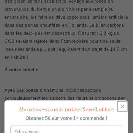
très green de faire subir un tel voyage aux roses en
provenance du Kenya en plein hiver par exemple ou
encore pire, les faire se développer sous lumière artificielle
dans des serres chauffées en Hollande. Le bilan carbone
dans les deux cas est désastreux. Résultat : 2,9 kg de
CO2 seraient rejetés dans l'atmosphère pour une seule
rose néerlandaise… soit l'équivalent d'un trajet de 14,5 km
en voiture !
À notre échelle
Avec Les bottes d’Anémone, nous respectons
scrupuleusement les saisons des fleurs et proposons par
exemple des roses françaises qu’à partir de Juin. Pour la
Abonnez-vous à notre Newsletter
Saint-Valentin, nous proposons un bouquet de pépites
Obtenez 5€ sur votre 1ʳᵉ commande !
colorées composé d’anémones, tulipes ou encore
Prénom
renoncules. Notre souhait est de vous faire redécouvrir