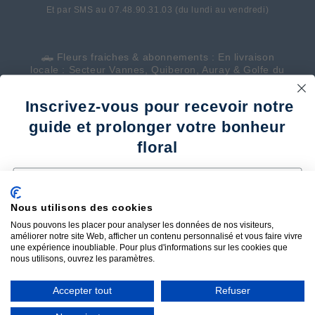
Et par SMS au 07.48.90.31.03 (du lundi au vendredi)
🛻 Fleurs fraiches & abonnements : En livraison
locale : Secteur Vannes, Quiberon, Auray & Golfe du
Morbihan
Inscrivez-vous pour recevoir notre
🇫🇷 Fleurs séchées bio et françaises : Expédition
partout en France
guide et prolonger votre bonheur
floral
🌟 Évènementiel d'entreprises : partout en Bretagne
Email
💚 Mariages : partout en Bretagne
Mentions légales
Nous utilisons des cookies
Faire durer mes fleurs fraiches
Nous pouvons les placer pour analyser les données de nos visiteurs,
Prendre soin de ma création en fleurs séchées
Conditions générales de vente
améliorer notre site Web, afficher un contenu personnalisé et vous faire vivre
Que faire des fleurs après un événement
une expérience inoubliable. Pour plus d'informations sur les cookies que
Livraison
nous utilisons, ouvrez les paramètres.
Quel guide souhaitez vous recevoir ?
Accepter tout
Refuser
Recevoir mon guide gratuit