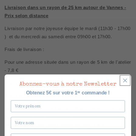
Livraison dans un rayon de 25 km autour de Vannes -
Prix selon distance
Livraison par notre joyeuse équipe le mardi (11h30 - 17h00
) et du mercredi au samedi entre 09h00 et 17h00.
Frais de livraison :
Pour une adresse située dans un rayon de 5 km de l'atelier
- 7,8 €
Pour une adresse située entre 5 et 10 km - 9,6 €
Abonnez-vous à notre Newsletter
Obtenez 5€ sur votre 1ʳᵉ commande !
Pour une adresse située entre 10 et 25 km - 15 €
Prénom
🛻 Si vous vivez entre Carnac, Plouharnel et la presqu'île
de Quiberon, nous vous livrons
le vendredi uniquement
Nom
pendant notre tournée Presqu'ile pour 9,6 €
.
Email