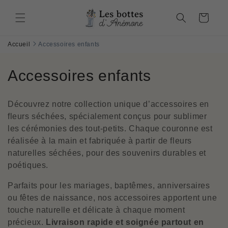
et
passer
Panier
au
contenu
Accueil
Accessoires enfants
C
Accessoires enfants
o
Découvrez notre collection unique d’accessoires en
l
fleurs séchées, spécialement conçus pour sublimer
les cérémonies des tout-petits. Chaque couronne est
l
réalisée à la main et fabriquée à partir de fleurs
e
naturelles séchées, pour des souvenirs durables et
poétiques.
c
Parfaits pour les mariages, baptêmes, anniversaires
t
ou fêtes de naissance, nos accessoires apportent une
i
touche naturelle et délicate à chaque moment
précieux.
Livraison rapide et soignée partout en