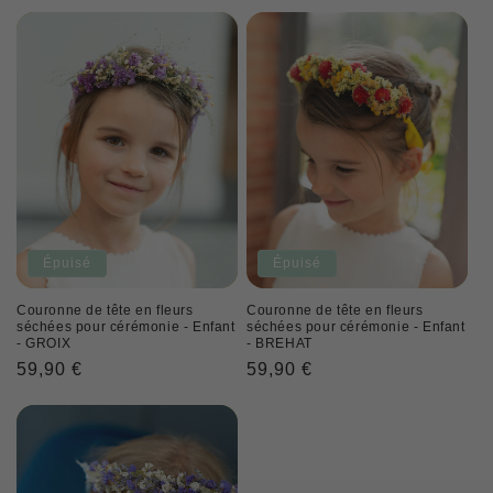
habituel
habituel
Épuisé
Épuisé
Couronne de tête en fleurs
Couronne de tête en fleurs
séchées pour cérémonie - Enfant
séchées pour cérémonie - Enfant
- GROIX
- BREHAT
Prix
59,90 €
Prix
59,90 €
habituel
habituel